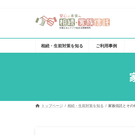
コ
ナ
ン
ビ
テ
ゲ
ン
ー
ツ
シ
へ
ョ
相続・生前対策を知る
ご利用事例
ス
ン
キ
に
ッ
移
プ
動
トップページ
相続・生前対策を知る
家族信託とその