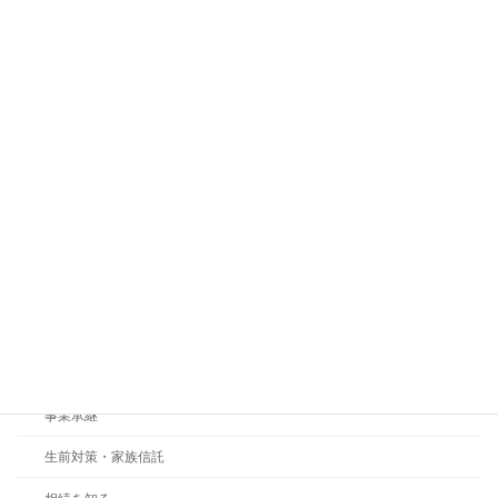
2023年11月22日
父が亡くなりました。相続人の中に認知
相続を知る
症の母がいる場合、相続手続きはできな
いのでしょうか？
2021年9月21日
カテゴリー
セミナーレポート
相続お役立ちコラム
事業承継
生前対策・家族信託
相続を知る